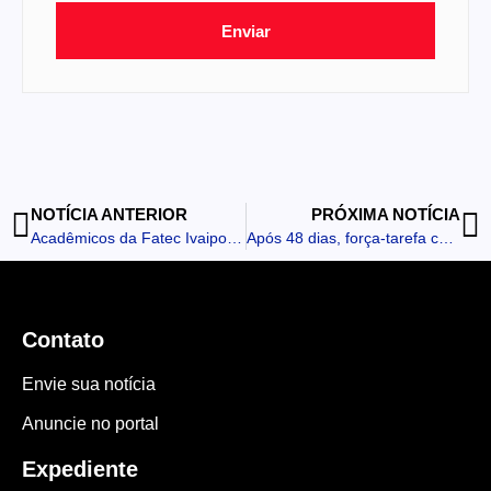
Enviar
NOTÍCIA ANTERIOR
PRÓXIMA NOTÍCIA
Acadêmicos da Fatec Ivaiporã apresentam projetos na II Mostra de Horticultura
Após 48 dias, força-tarefa composta pelo IAT captura onça-pintada em Mandaguari
Contato
Envie sua notícia
Anuncie no portal
Expediente