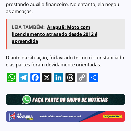
prestando auxílio financeiro. No entanto, ela negou
as ameaças.
LEIA TAMBÉM:
Arapuã: Moto com
licenciamento atrasado desde 2012 é
apreendida
Diante da situação, foi lavrado termo circunstanciado
e as partes foram devidamente orientadas.
WhatsApp
Telegram
Facebook
X
LinkedIn
Threads
Copy
Share
Link