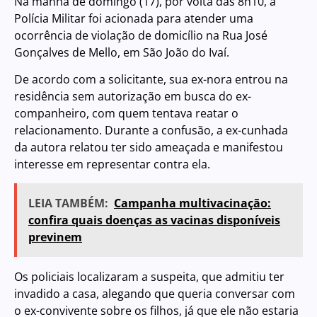
Na manhã de domingo (17), por volta das 8h10, a
Polícia Militar foi acionada para atender uma
ocorrência de violação de domicílio na Rua José
Gonçalves de Mello, em São João do Ivaí.
De acordo com a solicitante, sua ex-nora entrou na
residência sem autorização em busca do ex-
companheiro, com quem tentava reatar o
relacionamento. Durante a confusão, a ex-cunhada
da autora relatou ter sido ameaçada e manifestou
interesse em representar contra ela.
LEIA TAMBÉM:
Campanha multivacinação:
confira quais doenças as vacinas disponíveis
previnem
Os policiais localizaram a suspeita, que admitiu ter
invadido a casa, alegando que queria conversar com
o ex-convivente sobre os filhos, já que ele não estaria