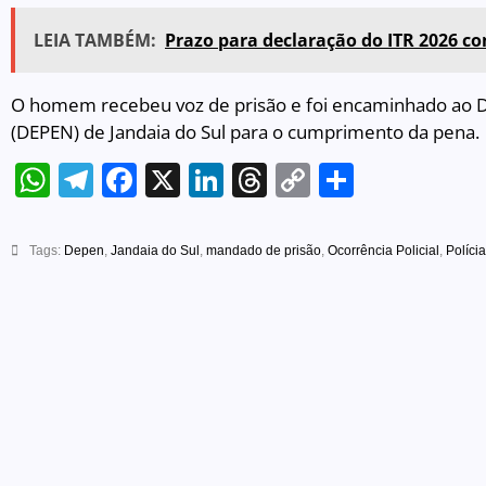
LEIA TAMBÉM:
Prazo para declaração do ITR 2026 c
O homem recebeu voz de prisão e foi encaminhado ao 
(DEPEN) de Jandaia do Sul para o cumprimento da pena.
WhatsApp
Telegram
Facebook
X
LinkedIn
Threads
Copy
Share
Link
Tags:
Depen
,
Jandaia do Sul
,
mandado de prisão
,
Ocorrência Policial
,
Polícia