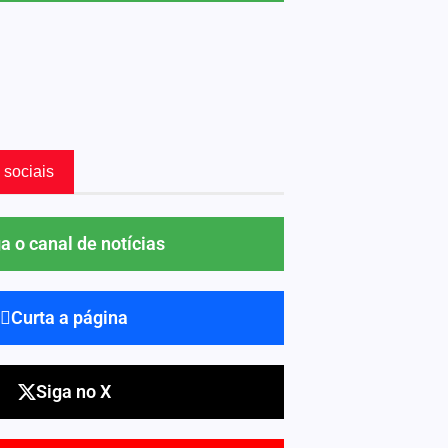
 sociais
a o canal de notícias
Curta a página
Siga no X