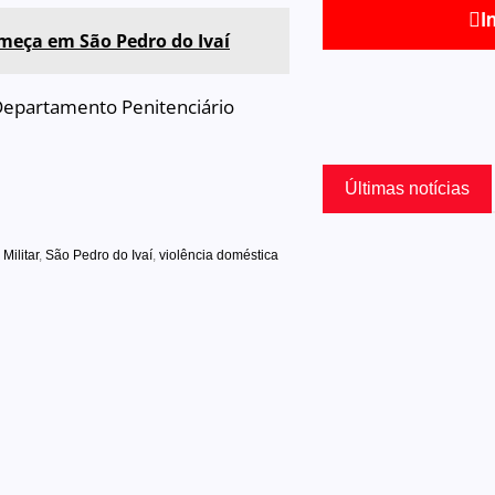
I
omeça em São Pedro do Ivaí
Departamento Penitenciário
Últimas notícias
 Militar
,
São Pedro do Ivaí
,
violência doméstica