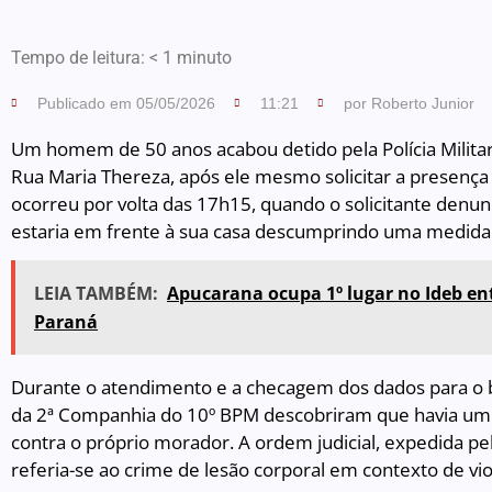
Tempo de leitura:
< 1
minuto
Publicado em
05/05/2026
11:21
por
Roberto Junior
Um homem de 50 anos acabou detido pela Polícia Militar 
Rua Maria Thereza, após ele mesmo solicitar a presença 
ocorreu por volta das 17h15, quando o solicitante denu
estaria em frente à sua casa descumprindo uma medida j
LEIA TAMBÉM:
Apucarana ocupa 1º lugar no Ideb en
Paraná
Durante o atendimento e a checagem dos dados para o bo
da 2ª Companhia do 10º BPM descobriram que havia um
contra o próprio morador. A ordem judicial, expedida pel
referia-se ao crime de lesão corporal em contexto de vi