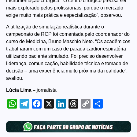
instrumentação cirúrgica. “O centro cirúrgico precisa ser
mais explorado pelos profissionais, porque o mercado
exige muito mais prática e especialização”, observou.
A utilização de simulação realística durante o
campeonato de RCP foi comentada pelo coordenador do
curso de Medicina, Bruno Maschio Neto. “Os acadêmicos
trabalharam com um caso de parada cardiorrespiratória
utilizando paciente simulado. Foi preciso desenvolver
liderança, comunicação, habilidade técnica e tomada de
decisão – uma experiência muito próxima da realidade”,
avaliou.
Lúcia Lima –
jornalista
WhatsApp
Telegram
Facebook
X
LinkedIn
Threads
Copy
Share
Link