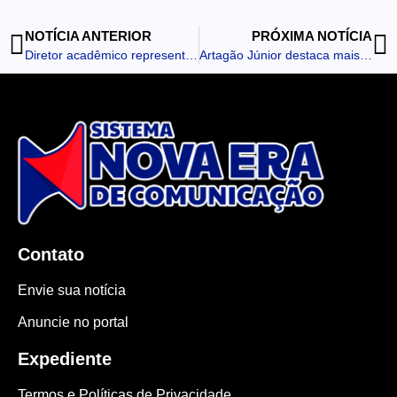
NOTÍCIA ANTERIOR
PRÓXIMA NOTÍCIA
Diretor acadêmico representa Fatec Ivaiporã em inaugurações e anúncios no Jacutinga
Artagão Júnior destaca mais de R$ 32 milhões em investimentos durante agenda em Borrazópolis
Contato
Envie sua notícia
Anuncie no portal
Expediente
Termos e Políticas de Privacidade