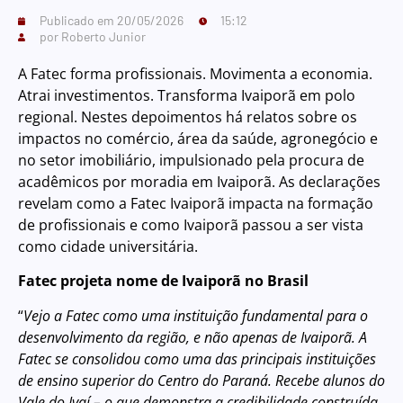
Publicado em
20/05/2026
15:12
por
Roberto Junior
A Fatec forma profissionais. Movimenta a economia.
Atrai investimentos. Transforma Ivaiporã em polo
regional. Nestes depoimentos há relatos sobre os
impactos no comércio, área da saúde, agronegócio e
no setor imobiliário, impulsionado pela procura de
acadêmicos por moradia em Ivaiporã. As declarações
revelam como a Fatec Ivaiporã impacta na formação
de profissionais e como Ivaiporã passou a ser vista
como cidade universitária.
Fatec projeta nome de Ivaiporã no Brasil
“
Vejo a Fatec como uma instituição fundamental para o
desenvolvimento da região, e não apenas de Ivaiporã. A
Fatec se consolidou como uma das principais instituições
de ensino superior do Centro do Paraná. Recebe alunos do
Vale do Ivaí – o que demonstra a credibilidade construída