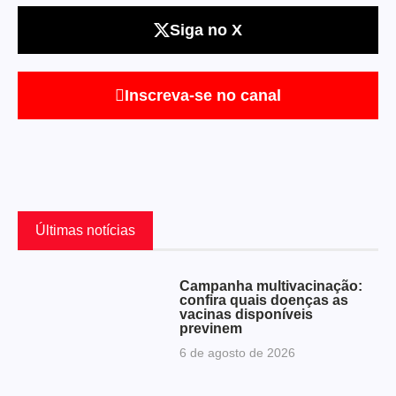
Siga no X
Inscreva-se no canal
Últimas notícias
Campanha multivacinação:
confira quais doenças as
vacinas disponíveis
previnem
6 de agosto de 2026