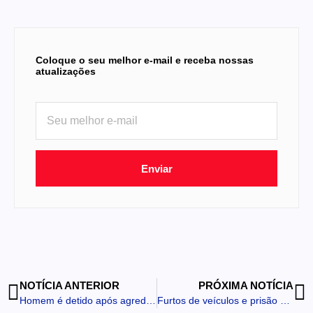
Coloque o seu melhor e-mail e receba nossas
atualizações
Enviar
NOTÍCIA ANTERIOR
PRÓXIMA NOTÍCIA
Homem é detido após agredir esposa e ferir sogro com faca em Califórnia
Furtos de veículos e prisão por mandado marcam plantão da PM em Apucarana