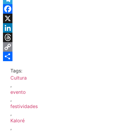
Telegram
Facebook
X
LinkedIn
Threads
Copy
Link
Share
Tags:
Cultura
,
evento
,
festividades
,
Kaloré
,