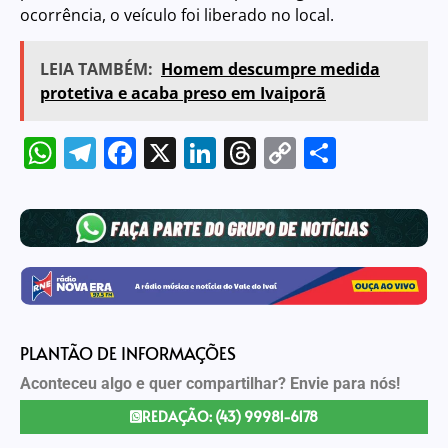
ocorrência, o veículo foi liberado no local.
LEIA TAMBÉM:
Homem descumpre medida
protetiva e acaba preso em Ivaiporã
WhatsApp
Telegram
Facebook
X
LinkedIn
Threads
Copy
Share
Link
PLANTÃO DE INFORMAÇÕES
Aconteceu algo e quer compartilhar? Envie para nós!
REDAÇÃO: (43) 99981-6178