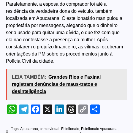
Paralelamente, a esposa do comprador foi até a
residência da verdadeira dona do veículo, também
localizada em Apucarana. O estelionatário manipulou a
proprietária por mensagens, alegando que o dinheiro
seria usado para quitar uma dívida, o que fez com que
ela não contestasse a presença da mulher. Após
constatarem o prejuízo financeiro, as vítimas receberam
orientações da PM sobre os procedimentos junto à
Polícia Civil da cidade.
LEIA TAMBÉM:
Grandes Rios e Faxinal
registram denúncias de maus-tratos e
desinteligência
WhatsApp
Telegram
Facebook
X
LinkedIn
Threads
Copy
Share
Link
Tags:
Apucarana
,
crime virtual
,
Estelionato
,
Estelionato Apucarana
,