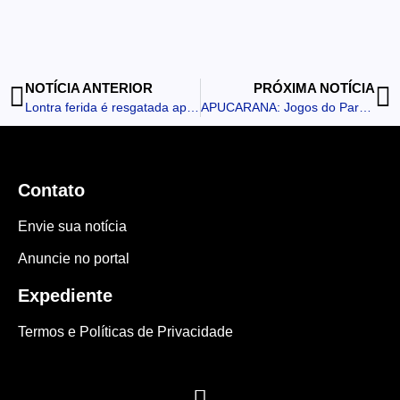
NOTÍCIA ANTERIOR
PRÓXIMA NOTÍCIA
Lontra ferida é resgatada após mobilização na Rua Erasto Gaertner
APUCARANA: Jogos do Paraná Bom de Bola será neste fim de semana
Contato
Envie sua notícia
Anuncie no portal
Expediente
Termos e Políticas de Privacidade