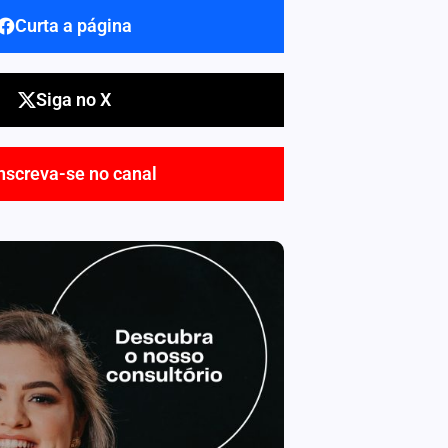
Curta a página
Siga no X
nscreva-se no canal