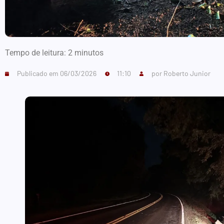
Tempo de leitura:
2
minutos
Publicado em
06/03/2026
11:10
por
Roberto Junior