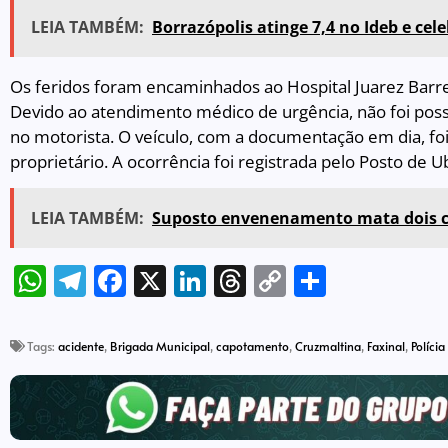
LEIA TAMBÉM:
Borrazópolis atinge 7,4 no Ideb e cel
Os feridos foram encaminhados ao Hospital Juarez Barret
Devido ao atendimento médico de urgência, não foi possí
no motorista. O veículo, com a documentação em dia, foi 
proprietário. A ocorrência foi registrada pelo Posto de U
LEIA TAMBÉM:
Suposto envenenamento mata dois c
WhatsApp
Telegram
Facebook
X
LinkedIn
Threads
Copy
Share
Link
Tags:
acidente
,
Brigada Municipal
,
capotamento
,
Cruzmaltina
,
Faxinal
,
Políci