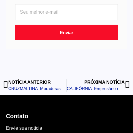
Enviar
NOTÍCIA ANTERIOR
PRÓXIMA NOTÍCIA
CRUZMALTINA: Moradoras têm celulares clonados após caírem em golpe telefônico
CALIFÓRNIA: Empresário relata ameaças após demitir funcionária
Contato
Envie sua notícia