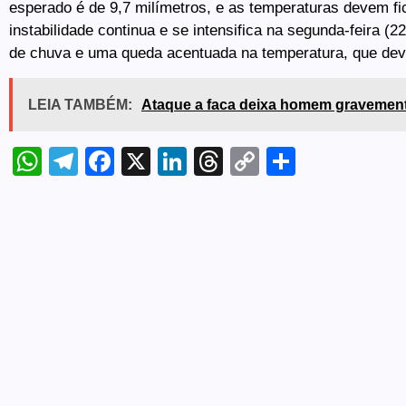
esperado é de 9,7 milímetros, e as temperaturas devem fi
instabilidade continua e se intensifica na segunda-feira (
de chuva e uma queda acentuada na temperatura, que deve
LEIA TAMBÉM:
Ataque a faca deixa homem gravemente
WhatsApp
Telegram
Facebook
X
LinkedIn
Threads
Copy
Share
Link