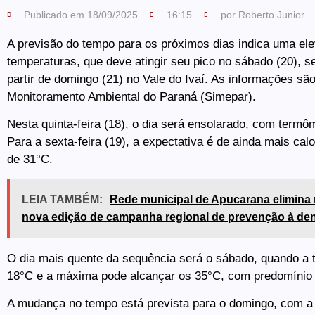
Publicado em
18/09/2025
16:15
por
Roberto Junior
A previsão do tempo para os próximos dias indica uma ele
temperaturas, que deve atingir seu pico no sábado (20), 
partir de domingo (21) no Vale do Ivaí. As informações sã
Monitoramento Ambiental do Paraná (Simepar).
Nesta quinta-feira (18), o dia será ensolarado, com termô
Para a sexta-feira (19), a expectativa é de ainda mais c
de 31°C.
LEIA TAMBÉM:
Rede municipal de Apucarana elimina 
nova edição de campanha regional de prevenção à de
O dia mais quente da sequência será o sábado, quando a
18°C e a máxima pode alcançar os 35°C, com predomínio d
A mudança no tempo está prevista para o domingo, com 