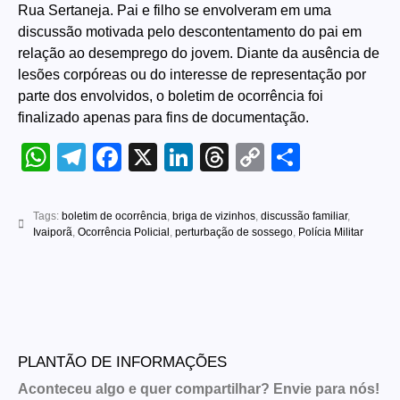
Rua Sertaneja. Pai e filho se envolveram em uma
discussão motivada pelo descontentamento do pai em
relação ao desemprego do jovem. Diante da ausência de
lesões corpóreas ou do interesse de representação por
parte dos envolvidos, o boletim de ocorrência foi
finalizado apenas para fins de documentação.
WhatsApp
Telegram
Facebook
X
LinkedIn
Threads
Copy
Share
Link
Tags:
boletim de ocorrência
,
briga de vizinhos
,
discussão familiar
,
Ivaiporã
,
Ocorrência Policial
,
perturbação de sossego
,
Polícia Militar
PLANTÃO DE INFORMAÇÕES
Aconteceu algo e quer compartilhar? Envie para nós!