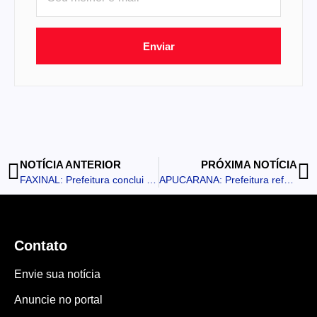
Enviar
NOTÍCIA ANTERIOR
PRÓXIMA NOTÍCIA
FAXINAL: Prefeitura conclui pavimentação de ruas no Parque Industrial
APUCARANA: Prefeitura reforça combate ao borrachudo em áreas rurais com compra de novo lote de larvicida biológico
Contato
Envie sua notícia
Anuncie no portal