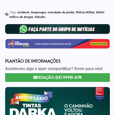
Link
Tags:
acidente
,
Arapongas
,
mandado de prisão
,
Polícia Militar
,
SAMU
,
tráfico de drogas
,
trânsito
PLANTÃO DE INFORMAÇÕES
Aconteceu algo e quer compartilhar? Envie para nós!
REDAÇÃO: (43) 99981-6178