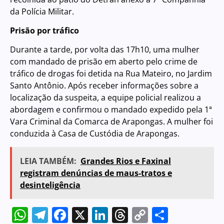
da Polícia Militar.
Prisão por tráfico
Durante a tarde, por volta das 17h10, uma mulher
com mandado de prisão em aberto pelo crime de
tráfico de drogas foi detida na Rua Mateiro, no Jardim
Santo Antônio. Após receber informações sobre a
localização da suspeita, a equipe policial realizou a
abordagem e confirmou o mandado expedido pela 1ª
Vara Criminal da Comarca de Arapongas. A mulher foi
conduzida à Casa de Custódia de Arapongas.
LEIA TAMBÉM:
Grandes Rios e Faxinal
registram denúncias de maus-tratos e
desinteligência
WhatsApp
Telegram
Facebook
X
LinkedIn
Threads
Copy
Share