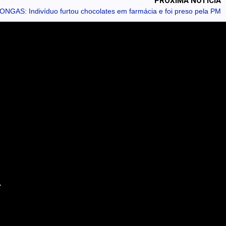
PRÓXIMA NOTÍCIA
NGAS: Indivíduo furtou chocolates em farmácia e foi preso pela PM