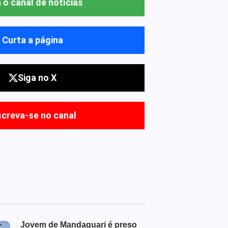
 o canal de notícias
Curta a página
Siga no X
screva-se no canal
Jovem de Mandaguari é preso