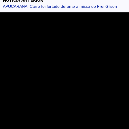
NOTÍCIA ANTERIOR
APUCARANA: Carro foi furtado durante a missa do Frei Gilson
Contato
Envie sua notícia
Anuncie no portal
Expediente
Termos e Políticas de Privacidade