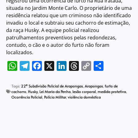
registrou uma ocorrência de furto na Rua Iratauá,
situada no Jardim Monte Carlo. O proprietário de uma
residência relatou que um criminoso não identificado
invadiu o local e subtraiu seu cachorro de estimação,
da raça Husky. A equipe policial realizou
patrulhamentos preventivos pelas redondezas,
contudo, o cão e o autor do furto não foram
localizados.
WhatsApp
Telegram
Facebook
X
LinkedIn
Threads
Copy
Share
Link
Tags:
22ª Subdivisão Policial de Arapongas
,
Arapongas
,
furto de
cachorro
,
Husky
,
Lei Maria da Penha
,
lesão corporal
,
medida protetiva
,
Ocorrência Policial
,
Polícia Militar
,
violência doméstica