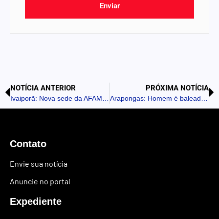
Enviar
NOTÍCIA ANTERIOR
PRÓXIMA NOTÍCIA
Ivaiporã: Nova sede da AFAMA e do Grupo Flor de Lótus é inaugurada
Arapongas: Homem é baleado em atentado no Conjunto Ulisses Guimarães
Contato
Envie sua notícia
Anuncie no portal
Expediente