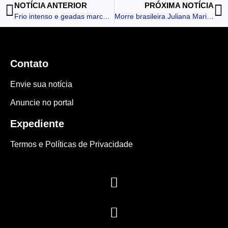
NOTÍCIA ANTERIOR
PRÓXIMA NOTÍCIA
Frio intenso e geadas marcam a terça-feira na região
Morre brasileira Juliana Marins, que caiu em trilha de vulcão na Indonésia
Contato
Envie sua notícia
Anuncie no portal
Expediente
Termos e Políticas de Privacidade