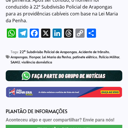
conduzido à 22ª Subdivisão Policial de Arapongas
para as providências cabíveis com base na Lei Maria
da Penha.
WhatsApp
Telegram
Facebook
X
LinkedIn
Threads
Copy
Share
Link
Tags:
22ª Subdivisão Policial de Arapongas
,
Acidente de trânsito
,
Arapongas
,
Honpar
,
Lei Maria da Penha
,
patinete elétrico
,
Polícia Militar
,
SAMU
,
violência doméstica
PLANTÃO DE INFORMAÇÕES
Aconteceu algo e quer compartilhar? Envie para nós!