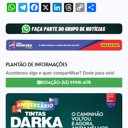
WhatsApp
Telegram
Facebook
X
LinkedIn
Threads
Copy
Share
Link
PLANTÃO DE INFORMAÇÕES
Aconteceu algo e quer compartilhar? Envie para nós!
REDAÇÃO: (43) 99981-6178