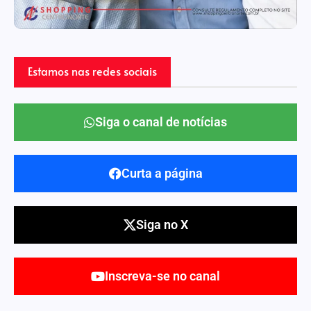
Estamos nas redes sociais
Siga o canal de notícias
Curta a página
Siga no X
Inscreva-se no canal