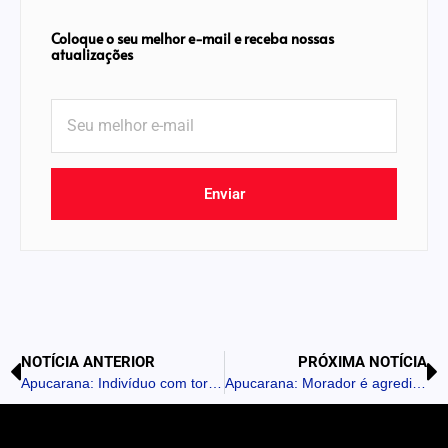
Coloque o seu melhor e-mail e receba nossas
atualizações
Enviar
NOTÍCIA ANTERIOR
PRÓXIMA NOTÍCIA
Apucarana: Indivíduo com tornozeleira é preso em flagrante com carro roubado e drogas
Apucarana: Morador é agredido e assaltado após dar carona