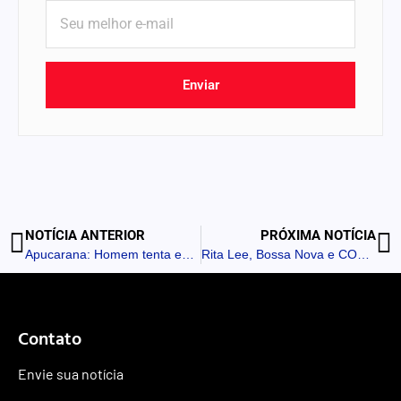
Enviar
NOTÍCIA ANTERIOR
PRÓXIMA NOTÍCIA
Apucarana: Homem tenta enganar moradora ao tentar comprar trailer
Rita Lee, Bossa Nova e COP-30 estampam selos dos Correios em 2025
Contato
Envie sua notícia