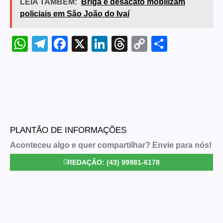
LEIA TAMBÉM:
Briga e desacato mobilizam
policiais em São João do Ivaí
WhatsApp
Telegram
Facebook
X
LinkedIn
Threads
Copy
Share
Link
PLANTÃO DE INFORMAÇÕES
Aconteceu algo e quer compartilhar? Envie para nós!
REDAÇÃO: (43) 99981-6178