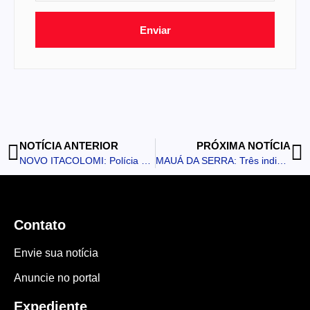
Enviar
NOTÍCIA ANTERIOR
PRÓXIMA NOTÍCIA
NOVO ITACOLOMI: Polícia Militar atende tentativa de invasão em usina fotovoltaica
MAUÁ DA SERRA: Três indivíduos invadem residência, quebram janela e fazem ameaças
Contato
Envie sua notícia
Anuncie no portal
Expediente