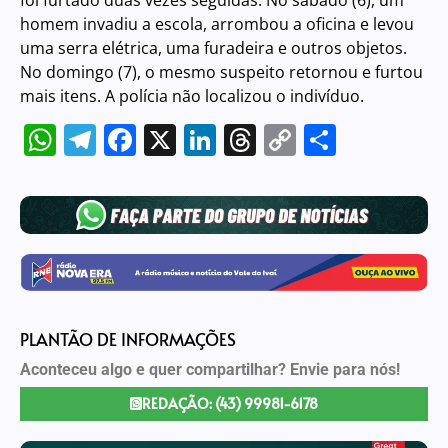
homem invadiu a escola, arrombou a oficina e levou
uma serra elétrica, uma furadeira e outros objetos.
No domingo (7), o mesmo suspeito retornou e furtou
mais itens. A polícia não localizou o indivíduo.
WhatsApp
Telegram
Facebook
X
LinkedIn
Threads
Copy
Share
Link
PLANTÃO DE INFORMAÇÕES
Aconteceu algo e quer compartilhar? Envie para nós!
REDAÇÃO: (43) 99981-6178