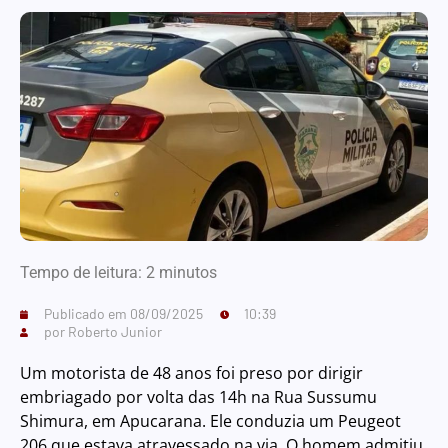
Tempo de leitura:
2
minutos
Publicado em
08/09/2025
10:39
por
Roberto Junior
Um motorista de 48 anos foi preso por dirigir
embriagado por volta das 14h na Rua Sussumu
Shimura, em Apucarana. Ele conduzia um Peugeot
206 que estava atravessado na via. O homem admitiu