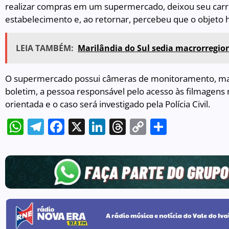
realizar compras em um supermercado, deixou seu carri
estabelecimento e, ao retornar, percebeu que o objeto h
LEIA TAMBÉM:
Marilândia do Sul sedia macrorregio
O supermercado possui câmeras de monitoramento, m
boletim, a pessoa responsável pelo acesso às filmagens n
orientada e o caso será investigado pela Polícia Civil.
WhatsApp
Telegram
Facebook
X
LinkedIn
Threads
Copy
Share
Link