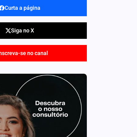
Curta a página
Siga no X
nscreva-se no canal