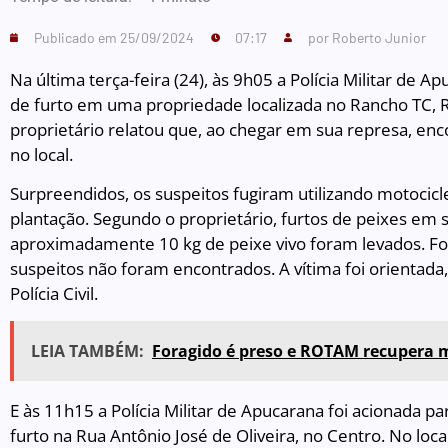
Publicado em
25/09/2024
07:17
por
Roberto Junior
Na última terça-feira (24), às 9h05 a Polícia Militar de
de furto em uma propriedade localizada no Rancho TC, Re
proprietário relatou que, ao chegar em sua represa, enc
no local.
Surpreendidos, os suspeitos fugiram utilizando motocic
plantação. Segundo o proprietário, furtos de peixes em 
aproximadamente 10 kg de peixe vivo foram levados. Fo
suspeitos não foram encontrados. A vítima foi orientada,
Polícia Civil.
LEIA TAMBÉM:
Foragido é preso e ROTAM recupera
E às 11h15 a Polícia Militar de Apucarana foi acionada p
furto na Rua Antônio José de Oliveira, no Centro. No local