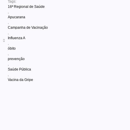
Tags:
16ª Regional de Saúde
,
Apucarana
,
Campanha de Vacinação
,
Influenza A
,
óbito
,
prevenção
,
Saúde Pública
,
Vacina da Gripe