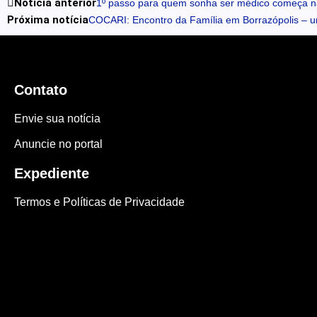
Notícia anterior
1º passo para quem sonha ser médico começa na
Próxima notícia
COCARI: Encontro da Família em Borrazópolis – 
Contato
Envie sua notícia
Anuncie no portal
Expediente
Termos e Políticas de Privacidade