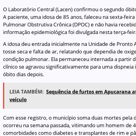
O Laboratório Central (Lacen) confirmou o segundo óbit
A paciente, uma idosa de 85 anos, faleceu na sexta-feira
Pulmonar Obstrutiva Crônica (DPOC) e não havia recebido
informação epidemiológica foi divulgada nesta terça-feir
A idosa deu entrada inicialmente na Unidade de Pronto
tosse seca e falta de ar, relatando que dependia de oxig
condição pulmonar. Ela permaneceu internada a partir de
clínico se agravou significativamente para uma dispneia
óbito dias depois.
LEIA TAMBÉM:
Sequência de furtos em Apucarana a
veículo
Com esse registro, o município soma duas mortes pela d
ocorreu na semana passada, vitimando um homem de 4
comorbidades como diabetes e transplantes de rim e pân