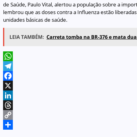
de Saúde, Paulo Vital, alertou a população sobre a impo
lembrou que as doses contra a Influenza estão liberadas 
unidades básicas de saúde.
LEIA TAMBÉM:
Carreta tomba na BR-376 e mata dua
WhatsApp
Telegram
Facebook
X
LinkedIn
Threads
Copy
Link
Share