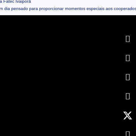
 Fatec Ivaiporã
um dia pensado para proporcionar momentos especiais aos cooperado