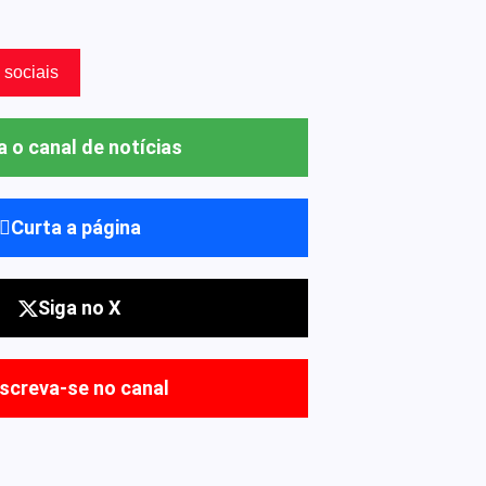
 sociais
a o canal de notícias
Curta a página
Siga no X
nscreva-se no canal