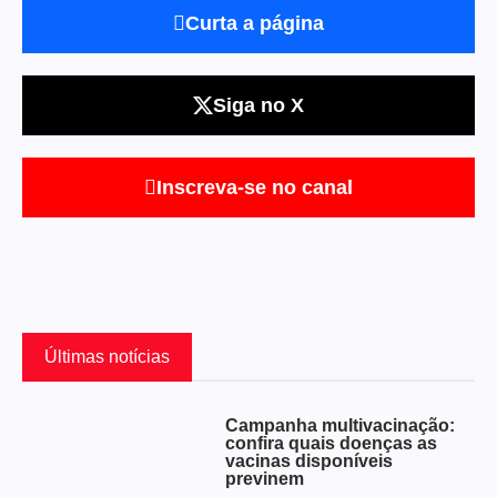
Curta a página
Siga no X
Inscreva-se no canal
Últimas notícias
Campanha multivacinação:
confira quais doenças as
vacinas disponíveis
previnem