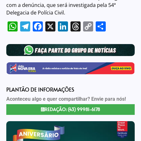
com a denúncia, que será investigada pela 54ª
Delegacia de Polícia Civil.
WhatsApp
Telegram
Facebook
X
LinkedIn
Threads
Copy
Share
Link
PLANTÃO DE INFORMAÇÕES
Aconteceu algo e quer compartilhar? Envie para nós!
REDAÇÃO: (43) 99981-6178