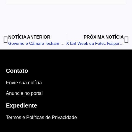
NOTÍCIA ANTERIOR
PRÓXIMA NOTÍCIA
Governo e Câmara fecham acordo para fim da 6×1 e 40 horas semanais
X Enf Week da Fatec Ivaiporã promove palestra sobre atendimento aeromédico e operações de urgência
Contato
Envie sua notícia
Anuncie no portal
Expediente
Termos e Políticas de Privacidade